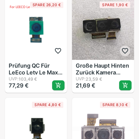
SPARE 26,20 €
SPARE 1,90 €
Modul
Prüfung QC Für
Große Haupt Hinten
LeEco Letv Le Max
Zurück Kamera
X900 Zurück
UVP:
biegen Kabel Band
UVP:
103,49 €
23,59 €
77,29 €
21,69 €
Kamera Modul
Ersatz Teil Für
biegen Kabel +
Huawei P20 Profi
Snapdragon 810
CLT-L09C CLT-L29
SPARE 4,80 €
SPARE 8,10 €
Octa Ader Hinten
CLT-L29C
Kamera Ersatz
Reparatur Teile