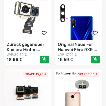
Ersatzteile Prüfung
Zurück gegenüber
Original Neue Für
Kamera Hinten
Huawei Ehre 9X9 X
Wichtigsten Kamera
UVP:
Zurück Hinten
UVP:
20,59 €
17,99 €
18,99 €
16,59 €
Große Kamera
Kamera Glas
Modul biegen Kabel
Objektiv Prüfung
Für ASUS Zenfone 5
gute 6,59 ''zoll
SPARE 15,70 €
SPARE 1,60 €
/ zenfone5Z
Honor9X
ZS620KL ZE620KL
x00QD Z01RD