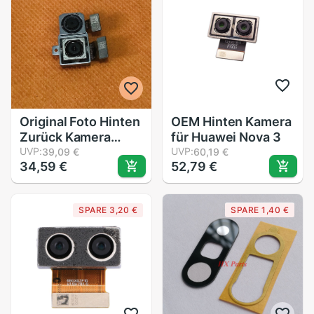
Original Foto Hinten
OEM Hinten Kamera
Zurück Kamera
für Huawei Nova 3
12.0MP + 5.0MP
UVP:
UVP:
39,09 €
60,19 €
34,59 €
52,79 €
Modul Für Umidigi
EIN Helio P23 Octa
Ader
SPARE 3,20 €
SPARE 1,40 €