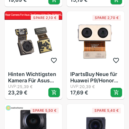
Kamera Glas
Glas Mit Rahmen
Objektiv Für Huawei
Halfter Reparatur
P 30 Profi Reparatur
Hinten
SPARE 2,10 €
SPARE 2,70 €
Ersatzteile
Gehäbenutzen
huaweiP30 Profi
Abdeckung Ersatz
Teile
Hinten Wichtigsten
IPartsBuy Neue für
Kamera Für Asus
Huawei P9/Honor
ZenFone 4 Max
UVP:
8/Honor V8 Zurück
UVP:
25,39 €
20,39 €
23,29 €
17,69 €
Profi ZC554KL groß
gegenüber Kamera
Zurück Kamera
Modul biegen Kabel
SPARE 5,50 €
SPARE 5,40 €
Reparatur Teile