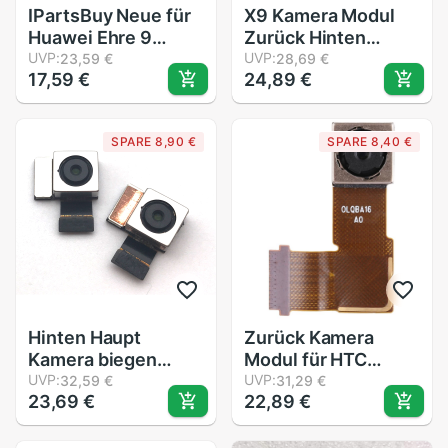
IPartsBuy Neue für
X9 Kamera Modul
Huawei Ehre 9
Zurück Hinten
Zurück gegenüber
UVP:
Wichtigsten groß
UVP:
23,59 €
28,69 €
17,59 €
24,89 €
Kamera
Zurück Kamera
Modul Reparatur
Teile Für HTC EINS
SPARE 8,90 €
SPARE 8,40 €
X9 X9T X9U Kamera
biegen kabel
Hinten Haupt
Zurück Kamera
Kamera biegen
Modul für HTC
Kabel Für Zenfone3
UVP:
Verlangen 626G
UVP:
32,59 €
31,29 €
23,69 €
22,89 €
Zenfone 3 ZE520KL
Zurück Kamera
Z012DE ZE552KL
Hinten Kamera
Z017D Zurück