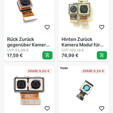
Teil
Rück Zurück
Hinten Zurück
gegenüber Kamera
Kamera Modul für
Modul für Huawei
UVP:
Oneplus 6 t 1 + 6 t
UVP:
23,99 €
103,19 €
17,59 €
76,99 €
P10 Lite
A6010 A6013
praktisch Teile
SPARE 9,60 €
SPARE 6,30 €