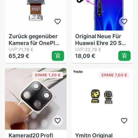
Zurück gegenüber
Original Neue Für
Kamera für OnePlus
Huawei Ehre 20 S
3
UVP:
Zurück Hinten
UVP:
71,79 €
22,79 €
65,29 €
18,09 €
Kamera Glas
Objektiv Abdeckung
Für Huawei Ehre 20
SPARE 1,30 €
SPARE 7,00 €
S Prüfung gute
honor20s Ersatz
Kamerad20 Profi
Ymitn Original