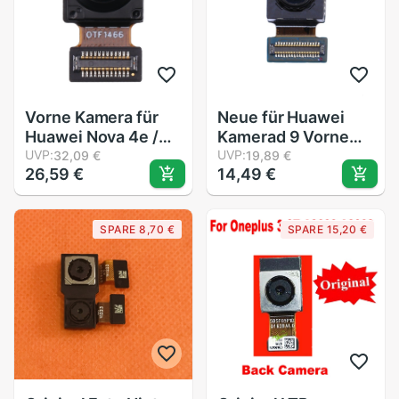
Vorne Kamera für
Neue für Huawei
Huawei Nova 4e /
Kamerad 9 Vorne
P30 Lite Kamera
UVP:
Kamera reparatur
UVP:
32,09 €
19,89 €
26,59 €
14,49 €
Modul Ersatz
teile
SPARE 8,70 €
SPARE 15,20 €