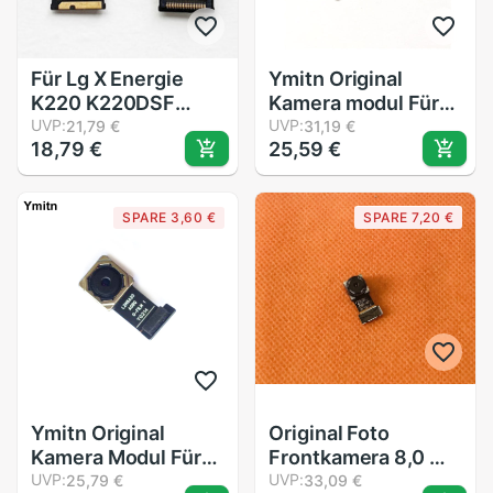
Für Lg X Energie
Ymitn Original
K220 K220DSF
Kamera modul Für
K220DS K220F
UVP:
LG G5 F700 H850
UVP:
21,79 €
31,19 €
18,79 €
25,59 €
Hinten Zurück groß
H860 LS992 VS987
Gerichtete Kamera
H868 H830 Hinten
Modul Ersatz
Kamera Wichtigsten
SPARE 3,60 €
SPARE 7,20 €
Reparatur Teil
Zurück groß Kamera
modul biegen Kabel
Ymitn Original
Original Foto
Kamera Modul Für
Frontkamera 8,0 MP
Lenovo Zuk Z2
UVP:
Modul für Cubot X18
UVP:
25,79 €
33,09 €