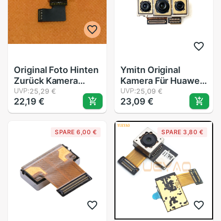
Original Foto Hinten
Ymitn Original
Zurück Kamera
Kamera Für Huawei
21.0MP Modul Für
UVP:
P20Profi P20 Profi
UVP:
25,29 €
25,09 €
22,19 €
23,09 €
ELEFON Soldat
Hinten Kamera
Helio X25
Wichtigsten Zurück
MTK6797T Deca
groß Kamera Modul
SPARE 6,00 €
SPARE 3,80 €
Ader 5,5 "2 K
biegen Kabel
Bildschirm freies