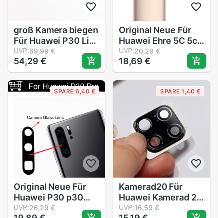
groß Kamera biegen
Original Neue Für
Für Huawei P30 Lite
Huawei Ehre 5C 5c
Zurück Hinten
UVP:
Hinten Zurück
UVP:
69,99 €
20,29 €
54,29 €
18,69 €
Kamera Modul
Kamera Glas
biegen Kabel
Objektiv Für Huawei
Reparatur Teil
Ehre 5C Reparatur
SPARE 6,40 €
SPARE 1,40 €
Ersatzteile Für
huawei Ehre 5 C
Original Neue Für
Kamerad20 Für
Huawei P30 p30
Huawei Kamerad 20
Profi Hinten Zurück
UVP:
Kamera Objektiv
UVP:
26,29 €
16,59 €
19,89 €
15,19 €