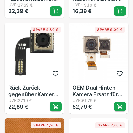
HTC EINS X9
UVP:
Galaxis Hinweis 4
UVP:
27,69 €
19,19 €
22,39 €
16,39 €
SM-
N910/N910A/N910V/N9
n910R4 Vorne
SPARE 4,30 €
SPARE 9,00 €
Kamera Ersatz teile
Rück Zurück
OEM Dual Hinten
gegenüber Kamera
Kamera Ersatz für
Modul für Huawei
UVP:
Huawei P30 Profi
UVP:
27,19 €
61,79 €
22,89 €
52,79 €
Nexus 6 p
SPARE 4,50 €
SPARE 7,40 €