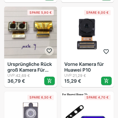
G925V/G925P/G925R4/G925T/G925W8/G925I
g925F/G925A
SPARE 5,90 €
SPARE 6,00 €
Hinten Gerichtete
Kamera
Ursprüngliche Rück
Vorne Kamera für
groß Kamera Für
Huawei P10
Huawei Taube 9
UVP:
UVP:
42,69 €
21,29 €
36,79 €
15,29 €
MT9 Zurück Kamera
Modul biegen Kabel
Ersatz
SPARE 6,50 €
SPARE 4,70 €