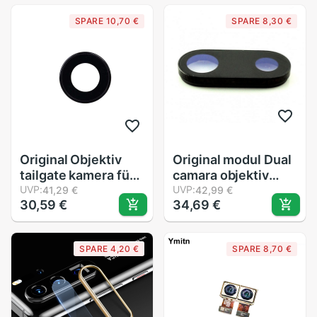
groß Hinten Kamera
SPARE 10,70 €
SPARE 8,30 €
Modul biegen Kabel
21MPX Reparatur
Teile
Original Objektiv
Original modul Dual
tailgate kamera für
camara objektiv
iPhone 7G
UVP:
iPhone 7Eiter farbe
UVP:
41,29 €
42,99 €
30,59 €
34,69 €
schwarz
SPARE 4,20 €
SPARE 8,70 €