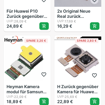
Für Huawei P10
2x Original Neue
Zurück gegenüber
Real zurück
Kamera Modul
UVP:
Kameraobjektiv-
UVP:
28,09 €
17,69 €
24,89 €
16,29 €
biegen Kabel für
blenden Glas
Huawei P10 Zurück
Kamera Objektiv mit
Hinten Kamera
Anhaftender
SPARE 3,20 €
SPARE 2,80 €
Aufkleber Für LG G5
H850 H820 H830
VS987 LS992
Heyman Kamera
H Zurück gegenüber
modul für Samsung
Kamera für Huawei
Galaxis S6 Rand
UVP:
P20 Lite / Nova 3e 1
UVP:
22,09 €
25,69 €
18,89 €
22,89 €
SM-
auftrag