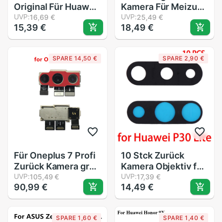
Original Für Huawei
Kamera Für Meizu
Kamerad 20 Profi
UVP:
u10 Hinten Kamera
UVP:
16,69 €
25,49 €
15,39 €
18,49 €
Kamera Objektiv
Wichtigsten Zurück
Glas Mit Rahmen
groß Kamera Modul
Halfter Reparatur
biegen Kabel
SPARE 14,50 €
SPARE 2,90 €
Hinten
Gehäbenutzen
Abdeckung Ersatz
Teile
Für Oneplus 7 Profi
10 Stck Zurück
Zurück Kamera groß
Kamera Objektiv für
Hinten Wichtigsten
UVP:
Huawei P30 Lite
UVP:
105,49 €
17,39 €
90,99 €
14,49 €
Kamera Modul
(48MP)
biegen Kabel
Montage Ersatz
SPARE 1,60 €
SPARE 1,40 €
Reparatur