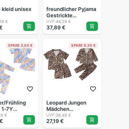
 kleid unisex
freundlicher Pyjama
Gestrickte
einstellen
UVP:
09 €
44,29 €
€
37,89 €
Trainingsanzug
einstellen 3 Seil 3
Seil Langarm
SPARE 3,00 €
SPARE 9,30 €
Fahrrad Kragen
Bestickte Jungen
der Trainingsanzug
einstellen 2 5
altersgruppen
r/Frühling
Leopard Jungen
 1-7Y
Mädchen
licher
Schlafanzug setzt
UVP:
49 €
36,49 €
€
27,19 €
anzug setzt
Kurzarm/Langarm
 Regenbogen
Spitzen + kurze