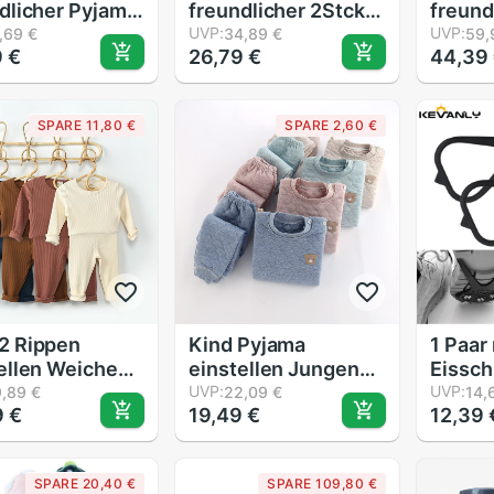
dlicher Pyjama
freundlicher 2Stck
freund
eren Hemd +
Pyjama setzt Revers
UVP:
Mädch
UVP:
,69 €
34,89 €
59,
 €
26,79 €
44,39
 freundlicher
Nachahmung Seide
Nacht
g Einfarbig
Langarm Hause
Teenag
twäsche Für
Tragen Satin-
Schla
SPARE 11,80 €
SPARE 2,60 €
dlicher Herbst
Spitzen +
Hosen 
dlicher
freundlicher Hosen
einste
ung
nachthemd
Junge
mit ta
2 Rippen
Kind Pyjama
1 Paar
ellen Weiche
einstellen Jungen
Eissc
e Herbst
Mädchen
UVP:
Campi
UVP:
,89 €
22,09 €
14,
9 €
19,49 €
12,39 
r freundlicher
Baumwolle-
Wande
ung Pyjama
gepolsterte Pjs
Nieten
 2 Stck
oben und Hosen
Sicher
SPARE 20,40 €
SPARE 109,80 €
dlicher
unisex 3 schichten
univer