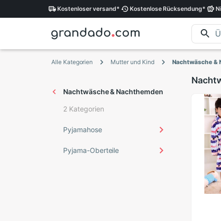
Kostenloser
versand
*
Kostenlose
Rücksendung
*
N
Alle Kategorien
Mutter und Kind
Nachtwäsche &
Nacht
Nachtwäsche & Nachthemden
2 Kategorien
Pyjamahose
Pyjama-Oberteile