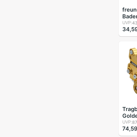
freun
Bade
Mädc
UVP:
43
34,5
freun
Bade
Weihn
Vlies
Anzu
Tragb
Gold
Erzäh
UVP:
87
74,59
Schlü
Auf R