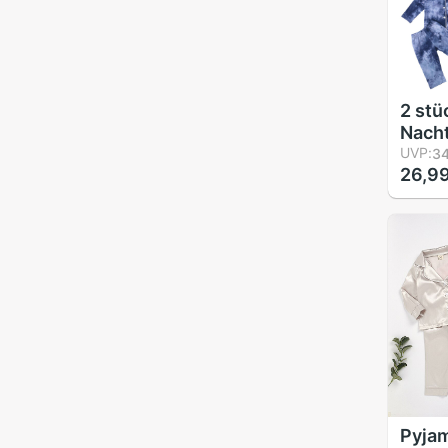
2 stü
Nach
einst
UVP:
34
26,99
Farbs
Dreh
Krag
Hemd
Hosen
freun
6Jah
Pyjam