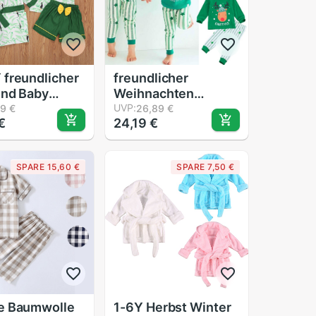
Sw
freundlicher
freundlicher
ind Baby
Weihnachten
n Nette
Pyjama einstellen
UVP:
79 €
26,89 €
€
24,19 €
fanzug
Santa Claus Elch
llen tropisch
Druck Langarm zur
r Drucken
Seite fahren
SPARE 15,60 €
SPARE 7,50 €
m T Shirt +
Streifen Hosen
ot + kurze
Herbst Winter
 roben
freundlicher Junge
wäsche
Mädchen
llen
Nachtwäsche
e Baumwolle
1-6Y Herbst Winter