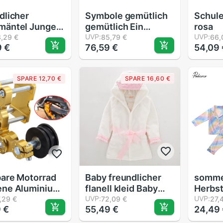
dlicher
Symbole gemütlich
Schule
mäntel Jungen
gemütlich Ein
rosa
hen Kleid
Hündchen Hund
UVP:
UVP:
,29 €
85,79 €
66,
9 €
76,59 €
54,09 
dlicher
Decke mit Ärmeln
mäntel
achtslied
SPARE 12,70 €
SPARE 16,60 €
 Winter Roben
g 6-12Jahre
are Motorrad
Baby freundlicher
somme
ene Aluminium
flanell kleid Baby
Herbst
ler Kette
warme mit kapuze
UVP:
freund
UVP:
,29 €
72,09 €
27,
 €
55,49 €
24,49 
ssel Bolzen
bademäntel Neue
Schlaf
olle Werkzeug
freundlicher hause
Bunte