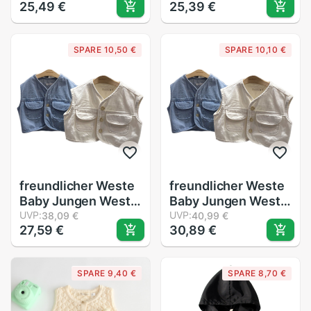
25,49 €
25,39 €
ärmellose zur Seite
Dekoration Jungen
fahren Westen
Mädchen Kleidung
freundlicher Lässig
Herbst Gestrickte
SPARE 10,50 €
SPARE 10,10 €
Westen
Rundhals
freundlicher
Geschmack Freizeit
betroffen Wolle
Strickjacke Jacke
Strickjacke
Mantel
freundlicher Weste
freundlicher Weste
Baby Jungen Weste
Baby Jungen Weste
Jeans Baby Jacke
UVP:
Mantel Baby Jacke
UVP:
38,09 €
40,99 €
27,59 €
30,89 €
Denim Weste
Denim Weste
Oberbekleidung
Oberbekleidung
freundlicher
freundlicher
SPARE 9,40 €
SPARE 8,70 €
Kleidung Frühling
Kleidung Frühling
Sommer Kleidung
Sommer Mädchen
Mädchen Jacke
Kleidung