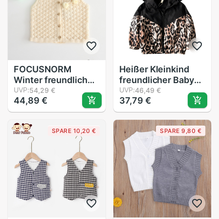
FOCUSNORM
Heißer Kleinkind
Winter freundlicher
freundlicher Baby
Mädchen Jungen
UVP:
Junge Mädchen
UVP:
54,29 €
46,49 €
44,89 €
37,79 €
Weste Outwear
Langarm Patchwork
Solide ärmellos
Leopard Mit Kapuze
Einreiher betroffen
Jacke Outwear
SPARE 10,20 €
SPARE 9,80 €
SchöNe Mantel
Reißverschluss
Outfit 0-24M
Outfit Frühling
Herbst 1-7Y Nähte