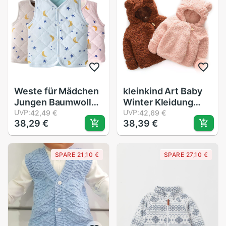
Hoodies Outwear
Weste für Mädchen
kleinkind Art Baby
Jungen Baumwolle
Winter Kleidung
Winter Jacke Baby
UVP:
Mädchen Jungen
UVP:
42,49 €
42,69 €
38,29 €
38,39 €
Mädchen Kleidung
Weiche
Jungen Westen
Reißverschluss
freundlicher
Mädchen Kleidung
SPARE 21,10 €
SPARE 27,10 €
Ärmellose Mäntel
Solide Samt Mit
Warme
Kapuze Mantel
Oberbekleidung Art
Warme Kleidung
Kleidung
Outwear