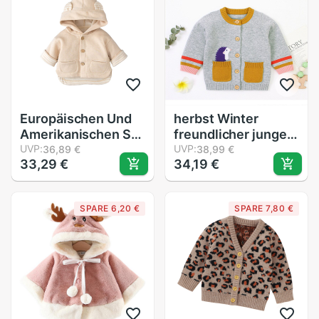
warm Gestrickte
Jacken
Europäischen Und
herbst Winter
Amerikanischen Stil
freundlicher jungen
Kleinkind Jungen
UVP:
mädchen unisex
UVP:
36,89 €
38,99 €
33,29 €
34,19 €
Mädchen Mit
Bluse betroffen
Kapuze Mantel
oben Mantel
Herbst Winter
Rundhals Lange-
SPARE 6,20 €
SPARE 7,80 €
Warme Jacke
Ärmel lässig
Oberbekleidung Für
Karikatur Hund Igel
Mädchen Jungen
gedruckt
freundlicher
Kleidung