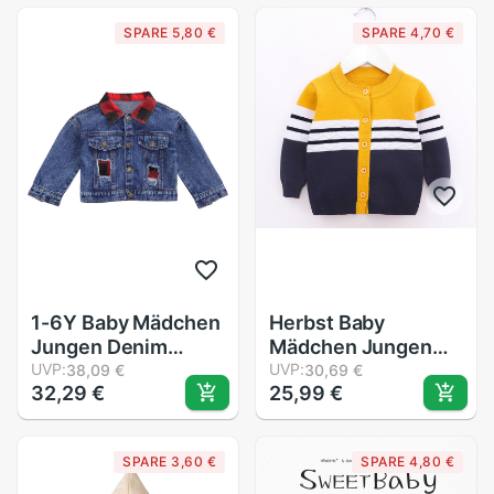
V-ausschnitt
Reißverschluss Mit
SPARE 5,80 €
SPARE 4,70 €
Langarm Einreiher
Kapuze Mantel
Kleinkind Outfit
Outfits mit Tasche
Kleidung
1-6Y Baby Mädchen
Herbst Baby
Jungen Denim
Mädchen Jungen
Mantel Jacke
UVP:
zur Seite fahren
UVP:
38,09 €
30,69 €
32,29 €
25,99 €
Frühling Herbst
Strickjacke Mäntel
lässig Langarm
freundlicher
Outwear See
Langarm Wolle
SPARE 3,60 €
SPARE 4,80 €
Einreiher Jacken Mit
Mantel Kleinkind
Tasche
Baumwolle lässig