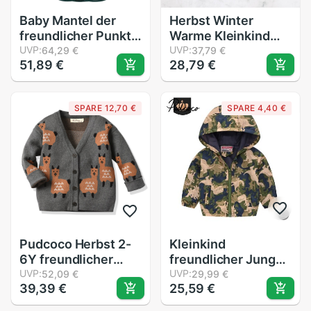
Baby Mantel der
Herbst Winter
freundlicher Punkt
Warme Kleinkind
freundlicher Mantel
UVP:
Baby Strickjacke
UVP:
64,29 €
37,79 €
51,89 €
28,79 €
Jungen und
Mäntel Leopard
mädchen
drucken zur Seite
verdickung Baby der
fahren Langarm
SPARE 12,70 €
SPARE 4,40 €
Kap Herbst und
Taste-hoch
Winter
Gestrickte Baby
Mädchen Jungen
Spitzen
Pudcoco Herbst 2-
Kleinkind
6Y freundlicher
freundlicher Jungen
Baby Mädchen
UVP:
lässig Jacke,
UVP:
52,09 €
29,99 €
39,39 €
25,59 €
Jungen betroffen
Karikatur
Mantel Nette Alpaka
Dinosaurier