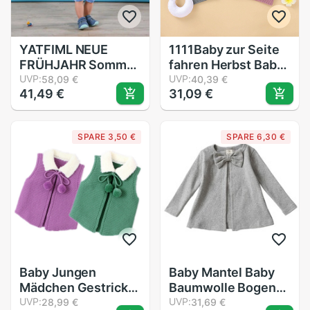
YATFIML NEUE
1111Baby zur Seite
FRÜHJAHR Sommer
fahren Herbst Baby
kleidung Stern
UVP:
Mädchen Junge
UVP:
58,09 €
40,39 €
41,49 €
31,09 €
drucken junge
Hohl Strickjacke
mädchen Mantel
lässig
kurzarm
Oberbekleidung
SPARE 3,50 €
SPARE 6,30 €
Mantel Kleidung
Baby Jungen
Baby Mantel Baby
Mädchen Gestrickte
Baumwolle Bogen
Weste Koreanische
UVP:
Schlepptau
UVP:
28,99 €
31,69 €