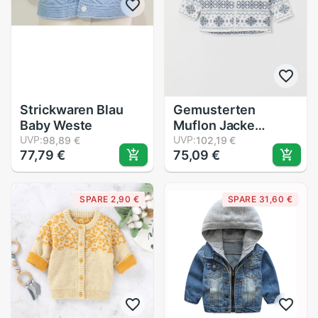
Strickwaren Blau
Gemusterten
Baby Weste
Muflon Jacke
UVP:
Snowpiece Kind
UVP:
98,89 €
102,19 €
77,79 €
75,09 €
Baby Winter
Kleidung Mädchen
Jungen Langarm
SPARE 2,90 €
SPARE 31,60 €
Reißverschluss
Mädchen
freundlicher
Kleidung