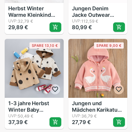
Herbst Winter
Jungen Denim
Warme Kleinkind
Jacke Outwear
Baby Strickjacke
UVP:
Frühling/Herbst
UVP:
32,79 €
112,59 €
29,89 €
80,99 €
Mäntel Leopard
drucken zur Seite
fahren Langarm
SPARE 13,10 €
SPARE 9,00 €
Taste-hoch
Gestrickte Baby
Mädchen Jungen
Spitzen
1-3 jahre Herbst
Jungen und
Winter Baby
Mädchen Karikatur
Mädchen Jungen
UVP:
Schwan Druck
UVP:
50,49 €
36,79 €
37,39 €
27,79 €
Jacke 3D Ohren Mit
Hoodie Einfarbig
Kapuze Warme
Jacke, Runde