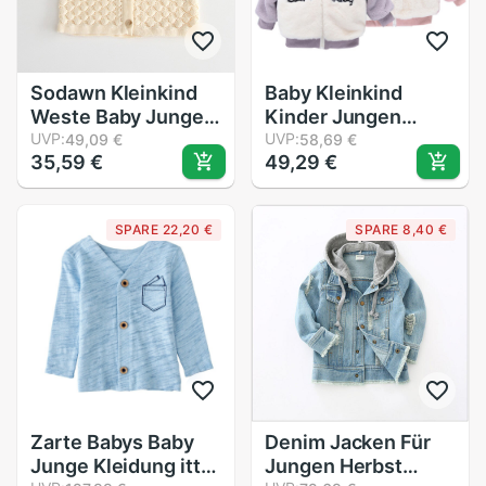
Sodawn Kleinkind
Baby Kleinkind
Weste Baby Junge
Kinder Jungen
Mädchen Strick zur
UVP:
Karikatur Ohren mit
UVP:
49,09 €
58,69 €
35,59 €
49,29 €
Seite fahren Weste
Kapuze Mantel
freundlicher Weste
Mantel Spitzen
Einfarbig
warm Kleidung Pro
SPARE 22,20 €
SPARE 8,40 €
Strickjacke
Kinder voll Ärmel
Gestrickte
freundlicher
Kleidung
Zarte Babys Baby
Denim Jacken Für
Junge Kleidung ittle
Jungen Herbst