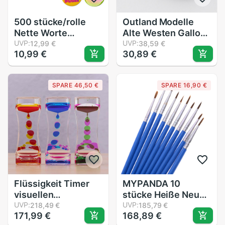
500 stücke/rolle
Outland Modelle
Nette Worte
Alte Westen Gallow
Aufkleber für
UVP:
mit Straf-und
UVP:
12,99 €
38,59 €
10,99 €
30,89 €
freundlicher Lehrer
Offiziere 1:87 ho
Belohnung
Skala Landschaft
Aufkleber Schule
Struktur
SPARE 46,50 €
SPARE 16,90 €
Klassenzimmer
Liefert 1 zoll Runde
Ermutigen
Aufkleber
Flüssigkeit Timer
MYPANDA 10
visuellen
stücke Heiße Neue
sensorischen
UVP:
Modell Spezielle
UVP:
218,49 €
185,79 €
171,99 €
168,89 €
spielzeug autismus
Punkt Pinsel