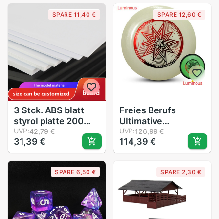
18mm Modell Hobby
SPARE 11,40 €
SPARE 12,60 €
Malerei Werkzeuge
Zubehör
3 Stck. ABS blatt
Freies Berufs
styrol platte 200
Ultimative
mm x 250 mm weiß
UVP:
leuchtend fliegende
UVP:
42,79 €
126,99 €
31,39 €
114,39 €
neue mehr anteil
Rabatt Wettbewerb
DIY manuelle,
Fliegen Rabatt X-
gebäude modell
COM 175 gramm
SPARE 6,50 €
SPARE 2,30 €
materialien
Leuchtet in dunklen