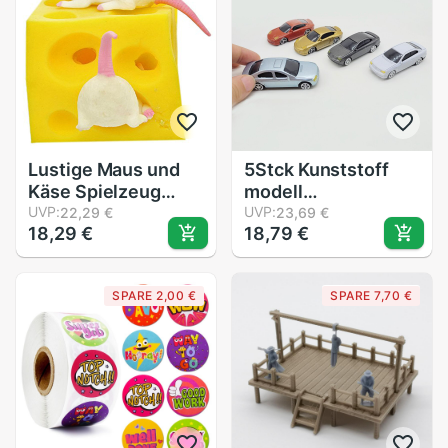
Aufkleber
Belohnung
Aufkleber
(Gelegentliche
anlieferung)
Lustige Maus und
5Stck Kunststoff
Käse Spielzeug
modell
Trägheit Verstecken
UVP:
autos/Bahn/Eisenbahn
UVP:
22,29 €
23,69 €
18,29 €
18,79 €
und Suchen
Landschaft
betonen Linderung
Eisenbahn Layout
Spielzeug 2
Landschaft
SPARE 2,00 €
SPARE 7,70 €
Squishable Figuren
Dioramen Diy Hobby
Und Käse Block
Zubehör
betonen
Zerschlagung
zappeln Spielzeug