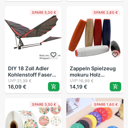
sedierung spezielle
Modelle Hobby
Bettürfnisse
Malerei Werkzeuge
SPARE 5,30 €
SPARE 2,80 €
Sanduhren
Zubehör Haken
Schwimm Öl
Linie Stift
Flüssigkeit Visuelle
Bewegung Timer
Glas
DIY 18 Zoll Adler
Zappeln Spielzeug
Kohlenstoff Faser
mokuru Holz
Imitieren VöGel
UVP:
Zappeln Stock
UVP:
21,39 €
16,99 €
16,09 €
14,19 €
Montage Flattern
Lustige kippen
FlüGel Flug Modell
Spielzeug
Flugzeug Flugzeug
Schreibtisch
SPARE 3,50 €
SPARE 1,60 €
Spielzeug
Tabelle Spiele Anti
betonen Rollover
Stock L0081