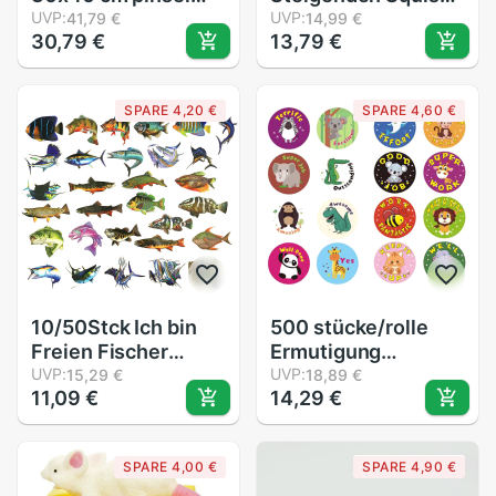
einstellen mit einem
UVP:
Welpen Hund
UVP:
41,79 €
14,99 €
30,79 €
13,79 €
Tuch Tasche
quetschen heiser
(EINHORN)
Hund Jumbo Duft
424075131
Dekompression
SPARE 4,20 €
SPARE 4,60 €
Karikatur Tiere
Lindert betonen
Angst Spielzeug
10/50Stck Ich bin
500 stücke/rolle
Freien Fischer
Ermutigung
Gehen Fischen
UVP:
Aufkleber Rolle für
UVP:
15,29 €
18,89 €
11,09 €
14,29 €
Fisch Aufkleber für
freundlicher
praktisch Laptop
Motivation
Gepäck Skateboard
Aufkleber mit
SPARE 4,00 €
SPARE 4,90 €
Kasten Panzer
Niedlichen Tiere