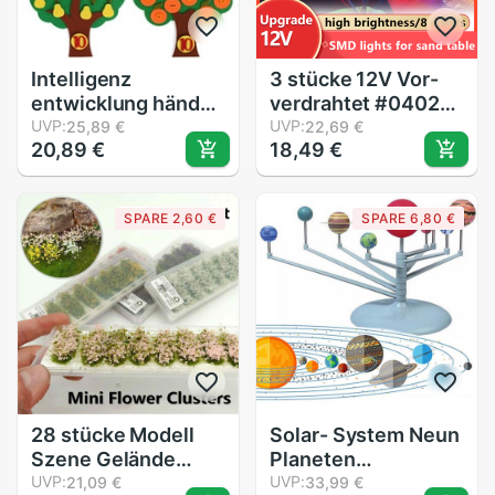
Intelligenz
3 stücke 12V Vor-
entwicklung hände-
verdrahtet #0402
auf spielen
UVP:
SMD LEDs,8 Farben,
UVP:
25,89 €
22,69 €
20,89 €
18,49 €
Mathematik spiele
60cm anschluss
Kindergarten
DRähte, Hobby
spielzeug
modell
SPARE 2,60 €
SPARE 6,80 €
interaktives lernen
Bausatz/bahn/eisenba
wissenschaft lehre
beleuchtung
spielzeug spiele
28 stücke Modell
Solar- System Neun
Szene Gelände
Planeten
Produktion
UVP:
Planetarium Modell
UVP:
21,09 €
33,99 €