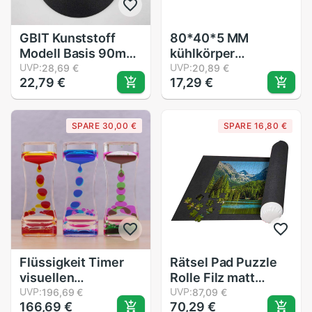
GBIT Kunststoff
80*40*5 MM
Modell Basis 90mm
kühlkörper
Runde Basis
UVP:
Aluminium profil
UVP:
28,69 €
20,89 €
22,79 €
17,29 €
heizkörper
elektronische
kühlkörper schwarz
SPARE 30,00 €
SPARE 16,80 €
dünne abschnitt
Flüssigkeit Timer
Rätsel Pad Puzzle
visuellen
Rolle Filz matt
sensorischen
UVP:
Playmat Rätsel
UVP:
196,69 €
87,09 €
166,69 €
70,29 €
spielzeug autismus
Decke Für Bis Zu