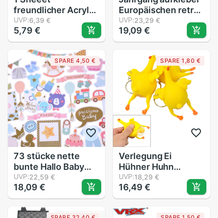
freundlicher Acryl
Europäischen retro
Diamant Aufkleber
UVP:
damen
UVP:
6,39 €
23,29 €
5,79 €
19,09 €
DIY Für freundlicher
persönlichkeit kleid
Aufkleber
DIY scrapbooking
Album glücklich
SPARE 4,50 €
SPARE 1,80 €
planer dekorative
aufkleber
73 stücke nette
Verlegung Ei
bunte Hallo Baby
Hühner Huhn
Sterben Schnitte
UVP:
Lustige Entspannen
UVP:
22,59 €
18,29 €
18,09 €
16,49 €
Aufkleber für
Spielzeug Mit Ring
Scrapbooking
zappeln spielzeug
Glücklich
SPARE 32,40 €
SPARE 1,50 €