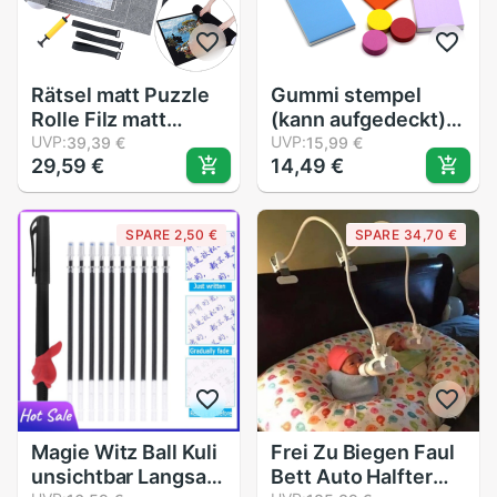
Rätsel matt Puzzle
Gummi stempel
Rolle Filz matt
(kann aufgedeckt)
Spielen matt Rätsel
UVP:
Hand-geschnitzt
UVP:
39,39 €
15,99 €
29,59 €
14,49 €
Decke Für Bis zu
farbe Sandwich
3000 Stck Puzzle
gummi ziegel
Zubehör Tragbare
einzel-und doppel-
SPARE 2,50 €
SPARE 34,70 €
Reise Lagerung
seitige DIY dichtung
tasche GYH
Material
Magie Witz Ball Kuli
Frei Zu Biegen Faul
unsichtbar Langsam
Bett Auto Halfter