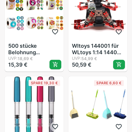
500 stücke
Wltoys 144001 für
Belohnung
WLtoys 1:14 144001
Aufkleber
UVP:
RC Auto
UVP:
18,69 €
54,99 €
15,39 €
50,59 €
Ermutigung
Aktualisierung Teile
Aufkleber Rolle für
Metall Lenkung
freundlicher
Schaukel Arm Basis
SPARE 19,30 €
SPARE 6,60 €
Motivation
C Hinten Hub Sitz
Aufkleber mit
Servo Zugstange
Niedlichen Tiere für
wltoys
Studenten Lehrer
GYH