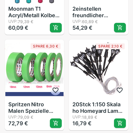
Moonman T1
2einstellen
Acryl/Metall Kolben
freundlicher
Brunnen Stift
UVP:
Reinigung
UVP:
79,39 €
60,89 €
60,09 €
54,29 €
Aluminium
freundlicher
Legierung Feine
Haushalt Reinigung
Feder 0,5mm Große
Bausatz Grün, Zart
SPARE 6,30 €
SPARE 2,10 €
Kapazität Stifte
Gelb & Grün, Licht
Büro Schule
Grün, blau
Schreibwaren
Spritzen Nitro
20Stck 1:150 Skala
Malen Spezielle
ho Homeyard Lampe
Maskierung Band
UVP:
Lichter für Park
UVP:
79,09 €
18,89 €
72,79 €
16,79 €
Modell Spezielle
Garten Mini
Maskierung Band 2-
Landschaft