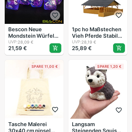
Bescon Neue
1pc ho Maßstechen
Mondstein Würfel
Vieh Pferde Stabile
Orchidee,
UVP:
1:87 Vieh Schuppen
UVP:
28,09 €
28,19 €
21,59 €
25,89 €
polyedrisch Würfel
Buidling Bausatz für
einstellen von 7
Bauernhof Tiere
JZ8701
SPARE 11,00 €
SPARE 1,20 €
Tasche Malerei
Langsam
30x40 cm pinsel
Steigenden Squishy