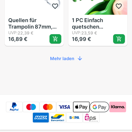
Quellen für
1 PC Einfach
Trampolin 87mm,
quetschen
106mm, 116mm,
UVP:
diejenigen Erbsen
UVP:
22,39 €
23,59 €
16,89 €
16,99 €
140mm, 145mm.
direkt aus Spaß
165mm, 178mm,
Bohnen Squishy
210mm
Spielzeug Anhänger
Mehr laden
Anti betonen Ball
quetschen Lustige
Spielereien
Spielzeug