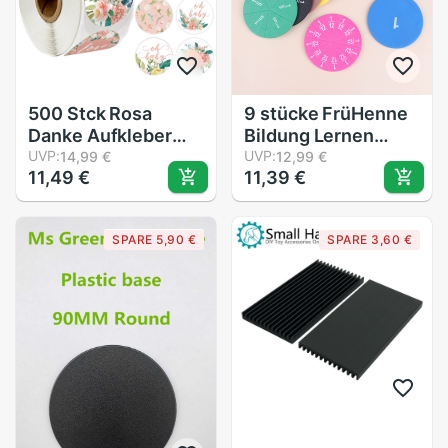
500 Stck Rosa
9 stücke FrüHenne
Danke Aufkleber
Bildung Lernen
Rollen mit Blume
UVP:
Zählen Mathematik
UVP:
14,99 €
12,99 €
11,49 €
11,39 €
Aufkleber Dichtung
Spielzeug Runde
für Schule
Regenbogen
Klassenzimmer
Magnetischen
SPARE 5,90 €
SPARE 3,60 €
Lehrer Belohnungen
Bruchteil Fliesen
freundlicher mit
Aufkleber