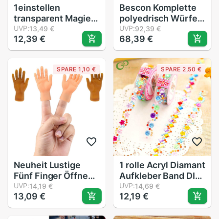
1einstellen
Bescon Komplette
transparent Magie
polyedrisch Würfel
Stift Unsichtbare
UVP:
einstellen 13 stücke
UVP:
13,49 €
92,39 €
12,39 €
68,39 €
Tinte Langsam
D3-D 100, 100
Verschwinden
Seiten Würfel
Automatisch
einstellen
SPARE 1,10 €
SPARE 2,50 €
Verschwinden Üben
undurchsichtig
PenJoke Spielzeug
Weiß
Neuheit Lustige
1 rolle Acryl Diamant
Fünf Finger Öffnen
Aufkleber Band DIY
Handflächen und
UVP:
Handgemachte
UVP:
14,19 €
14,69 €
13,09 €
12,19 €
Finger einstellen
Handwerk und
von Spielzeug Um
Kunst Spielzeug
sterben Kleine Hand
Materialien