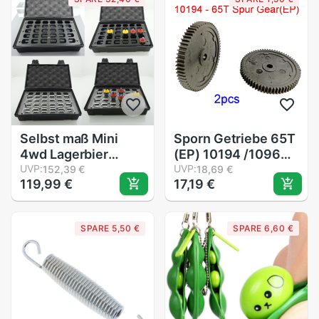
Planer/Karte,
Der/Journaling
Projekt
Selbst maß Mini
Sporn Getriebe 65T
4wd Lagerbier
(EP) 10194 /10968,
boxen Motor-
UVP:
Ritzel 10201(17T)
UVP:
152,39 €
18,69 €
119,99 €
17,19 €
Kasten können
für FTX Blutbad Vrx
Lagerbier 30 stücke
RH1013/RH1011/RH101
Mini 4wd motoren
SPARE 5,50 €
SPARE 6,60 €
mit schwamm Ich
bin inneren für
schutz sterben
motoren 324
Einkaufen