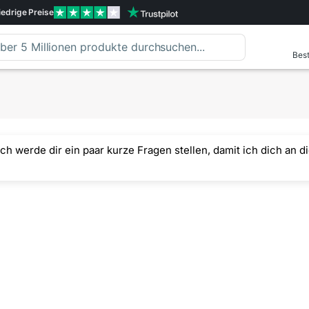
iedrige
Preise
Best