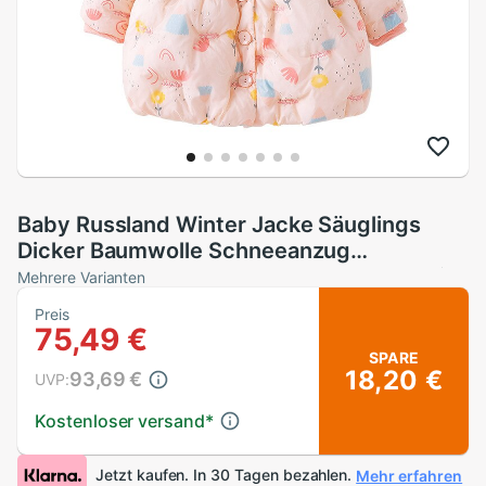
Baby Russland Winter Jacke Säuglings
Dicker Baumwolle Schneeanzug
Neugeborenen Warme Sonnenblumen Mit
Mehrere Varianten
Kapuze Jacke für Mädchen Junge Schnee
Preis
Tragen Mäntel
75,49 €
SPARE
18,20 €
93,69 €
UVP:
Kostenloser versand
*
Jetzt kaufen. In 30 Tagen bezahlen.
Mehr erfahren