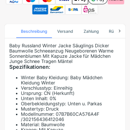
Beschreibung
Versand
Zahlung
Rücksend
Baby Russland Winter Jacke Säuglings Dicker
Baumwolle Schneeanzug Neugeborenen Warme
Sonnenblumen Mit Kapuze Jacke für Mädchen
Junge Schnee Tragen Mäntel
Spezifikationen:
Winter Baby Kleidung:
Baby Mädchen
Kleidung Winter
Verschlusstyp:
Einreihig
Ursprung:
CN (Herkunft)
Unten Inhalt:
0%
Oberbekleidungstyp:
Unten u. Parkas
Mustertyp:
Druck
Modellnummer:
07B7B60CA576A4F
/302156436412046
Material:
Baumwolle
Kragen:
Mit Kapuze