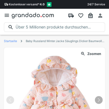
Kostenloser
versand
*
4.0
24/7 Service
Startseite
Baby Russland Winter Jacke Säuglings Dicker Baumwolle Schneeanzug Neugeborenen Warme Sonnenblumen Mit Kapuze Jacke für Mädchen Junge Schnee Tragen Mäntel
Zoomen