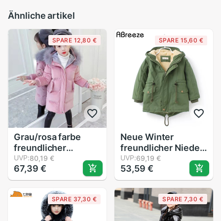
Ähnliche artikel
SPARE 12,80 €
SPARE 15,60 €
Grau/rosa farbe
Neue Winter
freundlicher
freundlicher Nieder
mädchen
UVP:
& Parkas 2-9Y
UVP:
80,19 €
69,19 €
67,39 €
53,59 €
daunenmantel mit
Europäischen stil
kapuze warme
jungen mädchen
oberbekleidung
warme
SPARE 37,30 €
SPARE 7,30 €
kleidung russische
oberbekleidung
herbst Winter
farbe grün blau mit