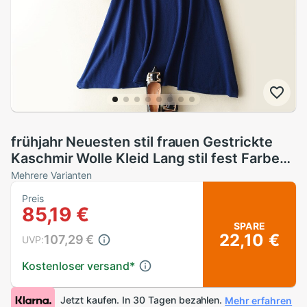
frühjahr Neuesten stil frauen Gestrickte
Kaschmir Wolle Kleid Lang stil fest Farbe
runden kragen A-linie
Mehrere Varianten
Preis
85,19 €
SPARE
22,10 €
107,29 €
UVP:
Kostenloser versand
*
Jetzt kaufen. In 30 Tagen bezahlen.
Mehr erfahren