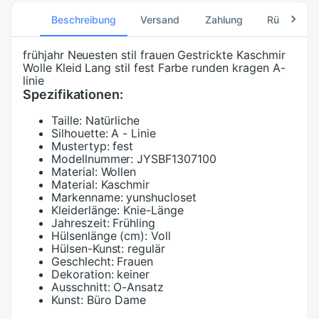
Beschreibung
Versand
Zahlung
Rücksend
frühjahr Neuesten stil frauen Gestrickte Kaschmir
Wolle Kleid Lang stil fest Farbe runden kragen A-
linie
Spezifikationen:
Taille:
Natürliche
Silhouette:
A - Linie
Mustertyp:
fest
Modellnummer:
JYSBF1307100
Material:
Wollen
Material:
Kaschmir
Markenname:
yunshucloset
Kleiderlänge:
Knie-Länge
Jahreszeit:
Frühling
Hülsenlänge (cm):
Voll
Hülsen-Kunst:
regulär
Geschlecht:
Frauen
Dekoration:
keiner
Ausschnitt:
O-Ansatz
Kunst:
Büro Dame