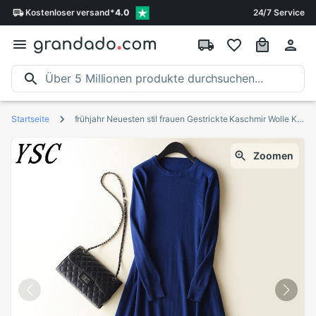
Kostenloser
versand
*
4.0
24/7 Service
Startseite
frühjahr Neuesten stil frauen Gestrickte Kaschmir Wolle Kleid Lang stil fest Farbe runden kragen A-linie
Zoomen