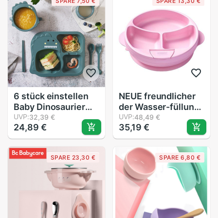
SPARE 7,50 €
SPARE 13,30 €
6 stück einstellen
NEUE freundlicher
Baby Dinosaurier
der Wasser-füllung
Geschirr
UVP:
und Isolierung
UVP:
32,39 €
48,49 €
24,89 €
35,19 €
freundlicher
Schüssel mit
Abendessen Platte
Saugnäpfen und
Netz Hause Kreative
Fächer Kind Nette
SPARE 23,30 €
SPARE 6,80 €
Karikatur Umwelt
Schüssel
Freundliche
Fütterung Gerichte