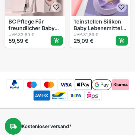
BC Pflege Für
1einstellen Silikon
freundlicher Baby
Baby Lebensmittel
Edelstahl Wasser
UVP:
Wasserdichte Löffel
UVP:
82,89 €
31,89 €
59,59 €
25,09 €
Injektion Isolierung
Nicht-Unterhose
Schüssel
Silikon Schüssel
freundlicher
Baby Geschirr Baby
Geschirr
Produkte BPA FREI
Ergänzende
Lebensmittel
Schüssel einstellen
mit Löffel Gabel
Kostenloser
versand
*