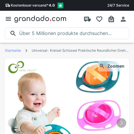
Kostenloser
versand
*
4.0
24/7 Service
Startseite
Universal- Kreisel Schüssel Praktische freundlicher Dreh Gleichgewicht Neuheit Schüssel 360 Drehen verschütten-nachweisen fest Baby Fütterung Gerichte ZXH
Zoomen