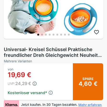
Universal- Kreisel Schüssel Praktische
freundlicher Dreh Gleichgewicht Neuheit
Schüssel 360 Drehen verschütten-
Mehrere Varianten
nachweisen fest Baby Fütterung Gerichte
von
ZXH
19,69 €
SPARE
4,60 €
24,29 €
UVP:
Kostenloser versand
*
Jetzt kaufen. In 30 Tagen bezahlen.
Mehr erfahren