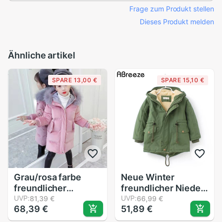
Frage zum Produkt stellen
Dieses Produkt melden
Ähnliche artikel
SPARE 13,00 €
SPARE 15,10 €
Grau/rosa farbe
Neue Winter
freundlicher
freundlicher Nieder
mädchen
UVP:
& Parkas 2-9Y
UVP:
81,39 €
66,99 €
68,39 €
51,89 €
daunenmantel mit
Europäischen stil
kapuze warme
jungen mädchen