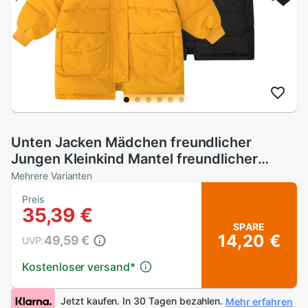
Unten Jacken Mädchen freundlicher
Jungen Kleinkind Mantel freundlicher
Frühling Oberbekleidung Mäntel lässig
Mehrere Varianten
Baby Kleidung Herbst Winter Parkas für 2-
Preis
8 jahre
35,39 €
SPARE
14,20 €
49,59 €
UVP:
Kostenloser versand
*
Jetzt kaufen. In 30 Tagen bezahlen.
Mehr erfahren